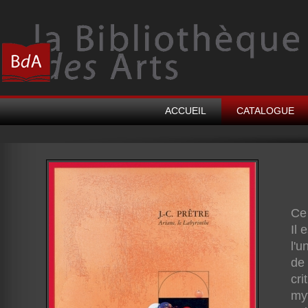
ACCUEIL
CATALOGUE
Ce 
Il 
l'
de 
cri
myt